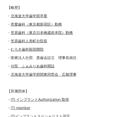
【略歴】
・
北海道大学歯学部卒業
・
恵愛歯科（東京都新宿区）勤務
・
笠原歯科（東京日本橋蔵前本院）勤務
・
笠原歯科人形町分院長
・
むろき歯科医院開院
・医療法人社団 貴歯会設立 理事長就任
・
分院 ふぁみりあ歯科開設
・
北海道大学歯学部関東同窓会 広報理事
【所属団体】
・
ITI インプラントAuthorization 取得
・
ITI member
・
ITIインプラントスペシャリスト認定