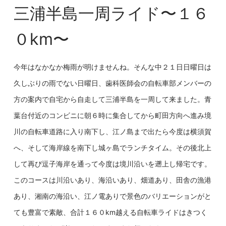
三浦半島一周ライド〜１６
０km〜
今年はなかなか梅雨が明けませんね。そんな中２１日日曜日は
久しぶりの雨でない日曜日、歯科医師会の自転車部メンバーの
方の案内で自宅から自走して三浦半島を一周して来ました。青
葉台付近のコンビニに朝６時に集合してから町田方向へ進み境
川の自転車道路に入り南下し、江ノ島まで出たら今度は横須賀
へ、そして海岸線を南下し城ヶ島でランチタイム。その後北上
して再び逗子海岸を通って今度は境川沿いを遡上し帰宅です。
このコースは川沿いあり、海沿いあり、畑道あり、田舎の漁港
あり、湘南の海沿い、江ノ電ありで景色のバリエーションがと
ても豊富で素敵、合計１６０km越える自転車ライドはきつく