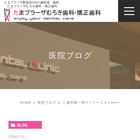
たまプラーザ駅徒歩2分の歯医者・歯科
「たまプラーザむろき歯科・矯正歯科」
医院ブログ
HOME
医院ブログ
三浦半島一周ライド〜１６０km〜
BLOG
2019.07.22