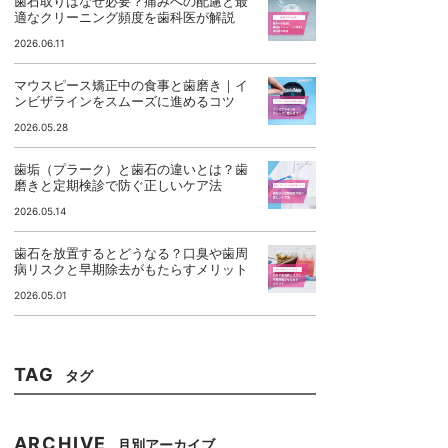
歯石取りはなぜ必要？痛みへの配慮と最
適なクリーニング頻度を歯科医が解説
2026.06.11
マウスピース矯正中の食事と歯磨き｜イ
ンビザラインをスムーズに進めるコツ
2026.05.28
歯垢（プラーク）と歯石の違いとは？歯
磨きと定期検診で防ぐ正しいケア法
2026.05.14
歯石を放置するとどうなる？口臭や歯周
病リスクと早期除去がもたらすメリット
2026.05.01
TAG
タグ
ARCHIVE
月別アーカイブ