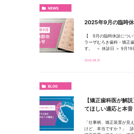
NEWS
2025年9月の臨時
【 9月の臨時休診につい
ラーザむろき歯科・矯正歯
す。 ＜ 休診日 ＞ 9月19日
2025.08.31
BLOG
【矯正歯科医が解説
てほしい適応と本音
「仕事柄、矯正装置が見え
けど、本当ですか？」 